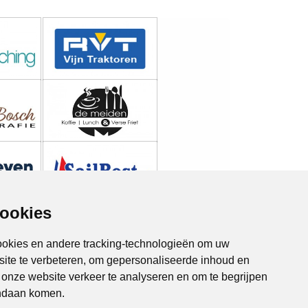
cookies
ookies en andere tracking-technologieën om uw
site te verbeteren, om gepersonaliseerde inhoud en
m onze website verkeer te analyseren en om te begrijpen
Zeewolde Online
Lelystad Online
ndaan komen.
Almere Online
Drieslag 30