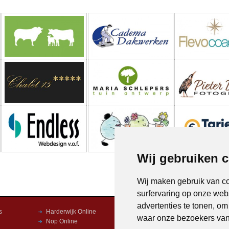
Wij gebruiken 
Wij maken gebruik van c
surfervaring op onze web
advertenties te tonen, o
s
Harderwijk Online
Dronten Online
waar onze bezoekers va
Nop Online
Kampen Online