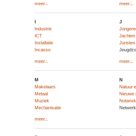
meer.:.
meer.:.
I
J
Industrie
Jongere
ICT
Jachten
Installatie
Juristen
Incasso
Jeugdzo
meer.:.
meer.:.
M
N
Makelaars
Natuur e
Metaal
Nieuwe 
Muziek
Notaris
Mechanisatie
Netwerk
meer.:.