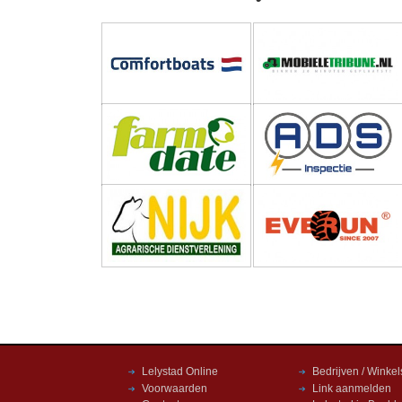
Lelystad Online
Bedrijven / Winkel
Voorwaarden
Link aanmelden