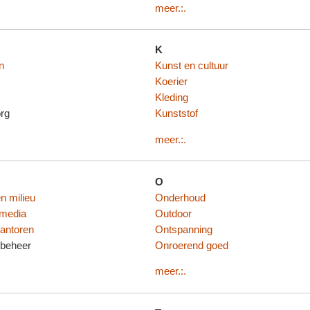
meer.:.
K
n
Kunst en cultuur
Koerier
Kleding
rg
Kunststof
meer.:.
O
n milieu
Onderhoud
media
Outdoor
kantoren
Ontspanning
beheer
Onroerend goed
meer.:.