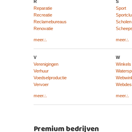
R
S
Reparatie
Sport
Recreatie
Sportcl
Reclamebureaus
Scholen
Renovatie
Scheep
meer.:.
meer.:.
V
W
Verenigingen
Winkels
Verhuur
Watersp
Voedselproductie
Webwin
Vervoer
Webdes
meer.:.
meer.:.
Premium bedrijven