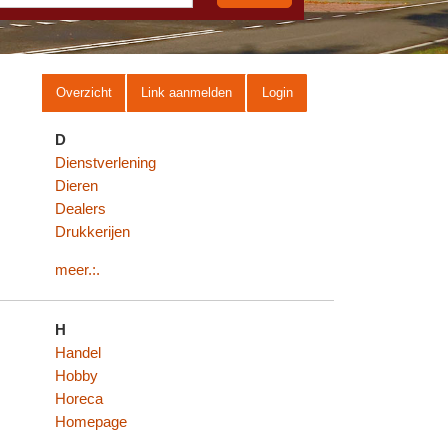
Overzicht
Link aanmelden
Login
D
Dienstverlening
Dieren
Dealers
Drukkerijen
meer.:.
H
Handel
Hobby
Horeca
Homepage