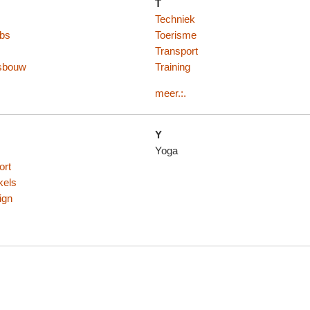
T
Techniek
ubs
Toerisme
Transport
sbouw
Training
meer.:.
Y
Yoga
ort
kels
ign