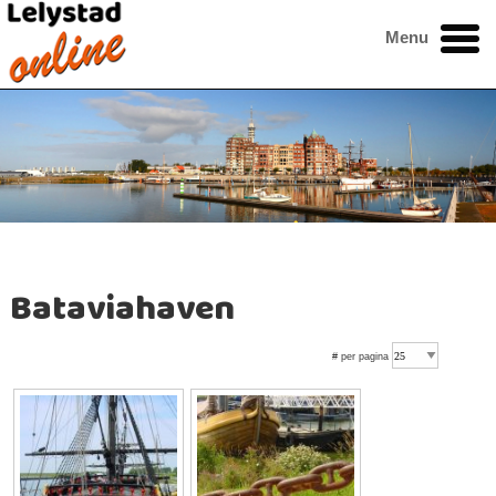
Menu
Bataviahaven
# per pagina