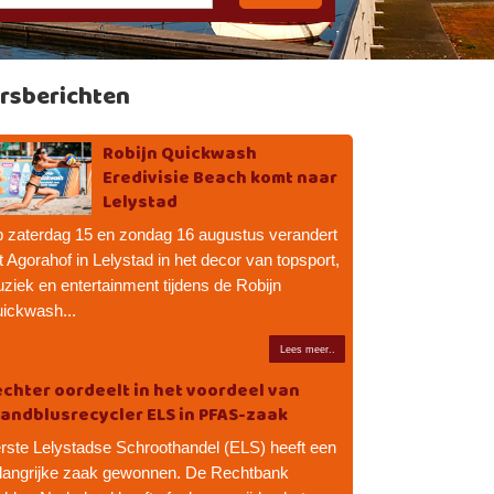
rsberichten
Robijn Quickwash
Eredivisie Beach komt naar
Lelystad
 zaterdag 15 en zondag 16 augustus verandert
t Agorahof in Lelystad in het decor van topsport,
ziek en entertainment tijdens de Robijn
ickwash...
Lees meer..
chter oordeelt in het voordeel van
andblusrecycler ELS in PFAS-zaak
rste Lelystadse Schroothandel (ELS) heeft een
langrijke zaak gewonnen. De Rechtbank