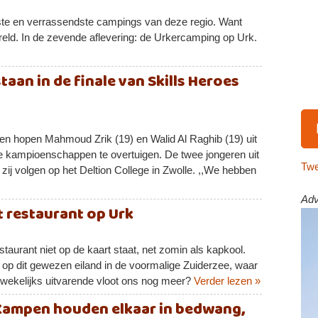
te en verrassendste campings van deze regio. Want
ereld. In de zevende aflevering: de Urkercamping op Urk.
aan in de finale van Skills Heroes
n hopen Mahmoud Zrik (19) en Walid Al Raghib (19) uit
e kampioenschappen te overtuigen. De twee jongeren uit
Twe
ij volgen op het Deltion College in Zwolle. ,,We hebben
Adv
it restaurant op Urk
staurant niet op de kaart staat, net zomin als kapkool.
en op dit gewezen eiland in de voormalige Zuiderzee, waar
e wekelijks uitvarende vloot ons nog meer?
Verder lezen »
Kampen houden elkaar in bedwang,