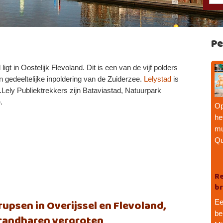
Pe
gt in Oostelijk Flevoland. Dit is een van de vijf polders
en gedeeltelijke inpoldering van de Zuiderzee.
Lelystad
is
.Lely Publiektrekkers zijn Bataviastad, Natuurpark
.
Op
he
mu
Qu
Re
br
upsen in Overijssel en Flevoland,
Ee
be
brandharen vergroten