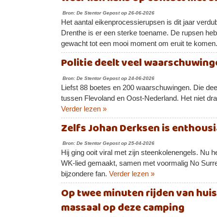
Bron: De Stentor Gepost op 26-06-2026
Het aantal eikenprocessierupsen is dit jaar verdub
Drenthe is er een sterke toename. De rupsen hebb
gewacht tot een mooi moment om eruit te komen
Politie deelt veel waarschuwinge
Bron: De Stentor Gepost op 24-06-2026
Liefst 88 boetes en 200 waarschuwingen. Die deel
tussen Flevoland en Oost-Nederland. Het niet dr
Verder lezen »
Zelfs Johan Derksen is enthousia
Bron: De Stentor Gepost op 25-04-2026
Hij ging ooit viral met zijn steenkolenengels. Nu 
WK‑lied gemaakt, samen met voormalig No Surre
bijzondere fan.
Verder lezen »
Op twee minuten rijden van huis
massaal op deze camping