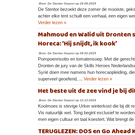
Bron: De Stentor Gepost op 26-08-2025
De Stentor bezoekt deze zomer de mooiste, geks
achter elke tent schuilt een verhaal, een eigen w
Verder lezen »
Mahmoud en Walid uit Dronten st
Horeca: ‘Hij snijdt, ik kook’
Bron: De Stentor Gepost op 06-02-2025
Pompoenrisotto en tomatensoep. Met die gerechte
Dronten de jury van de Skills Heroes Nederlands
Syrië doen mee namens hun horecaopleiding, die z
superveel geoefend, ...
Verder lezen »
Het beste uit de zee vind je bij d
Bron: De Stentor Gepost op 12-12-2024
Koolmoes is stevige Urker winterkost die bij dit re
Vis natuurlijk wel. Tong begint exclusief te word
men eigen cultuur en taal koestert. Wat brengt d
TERUGLEZEN: DOS en Go Ahead 