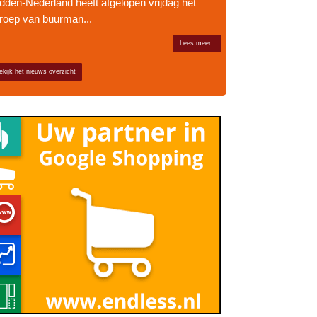
dden-Nederland heeft afgelopen vrijdag het
roep van buurman...
Lees meer..
ekijk het nieuws overzicht