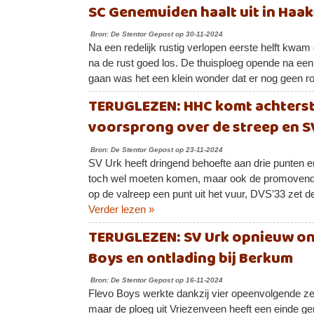
SC Genemuiden haalt uit in Haa
Bron: De Stentor Gepost op 30-11-2024
Na een redelijk rustig verlopen eerste helft 
na de rust goed los. De thuisploeg opende na een 
gaan was het een klein wonder dat er nog geen ro
TERUGLEZEN: HHC komt achtersta
voorsprong over de streep en S
Bron: De Stentor Gepost op 23-11-2024
SV Urk heeft dringend behoefte aan drie punten en
toch wel moeten komen, maar ook de promovendus
op de valreep een punt uit het vuur, DVS’33 zet d
Verder lezen »
TERUGLEZEN: SV Urk opnieuw ond
Boys en ontlading bij Berkum
Bron: De Stentor Gepost op 16-11-2024
Flevo Boys werkte dankzij vier opeenvolgende z
maar de ploeg uit Vriezenveen heeft een einde 