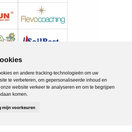
cookies
ookies en andere tracking-technologieën om uw
site te verbeteren, om gepersonaliseerde inhoud en
m onze website verkeer te analyseren en om te begrijpen
Zeewolde Online
Lelystad Online
ndaan komen.
Almere Online
Drieslag 30
8251 JZ Dronten
g mijn voorkeuren
Tel 0321-336 321
info@endless.nl