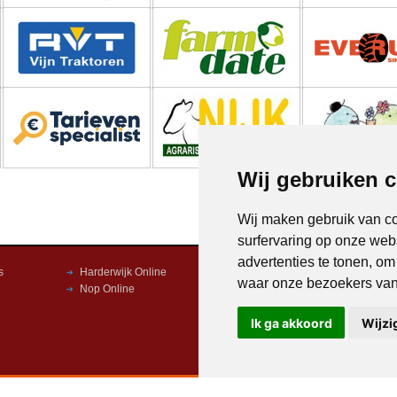
Wij gebruiken 
Wij maken gebruik van c
surfervaring op onze web
advertenties te tonen, o
s
Harderwijk Online
Dronten Online
waar onze bezoekers va
Nop Online
Kampen Online
Ik ga akkoord
Wijzi
Copyright © 2026 |
Endless CMS
Versie 4.0.7 |
Privacybeleid