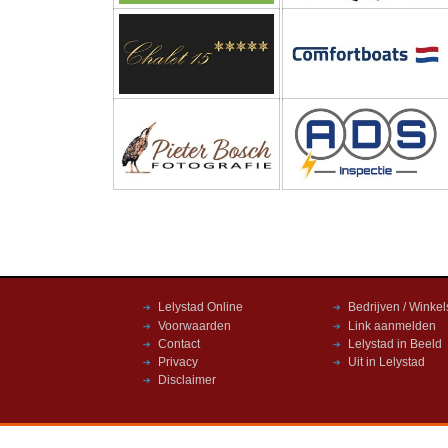
Lelystad Online
Bedrijven / Winkel
Voorwaarden
Link aanmelden
Contact
Lelystad in Beeld
Privacy
Uit in Lelystad
Disclaimer