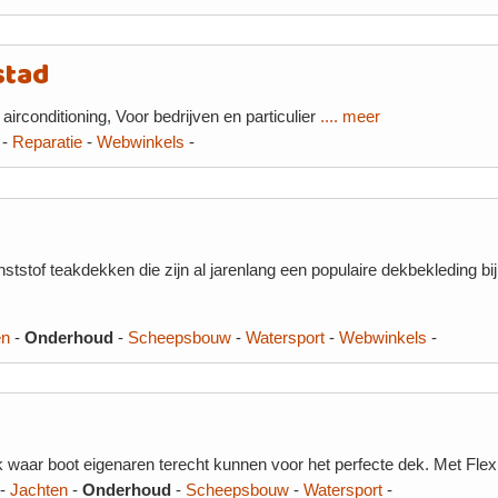
stad
irconditioning, Voor bedrijven en particulier
.... meer
-
Reparatie
-
Webwinkels
-
stof teakdekken die zijn al jarenlang een populaire dekbekleding bij
en
-
Onderhoud
-
Scheepsbouw
-
Watersport
-
Webwinkels
-
k waar boot eigenaren terecht kunnen voor het perfecte dek. Met Fle
-
Jachten
-
Onderhoud
-
Scheepsbouw
-
Watersport
-