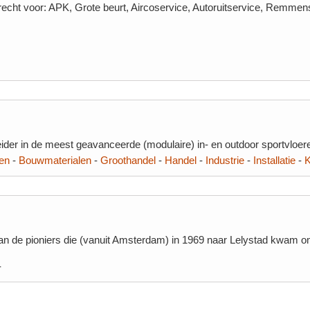
recht voor: APK, Grote beurt, Aircoservice, Autoruitservice, Remmens
ider in de meest geavanceerde (modulaire) in- en outdoor sportvloere
en
-
Bouwmaterialen
-
Groothandel
-
Handel
-
Industrie
-
Installatie
-
K
van de pioniers die (vanuit Amsterdam) in 1969 naar Lelystad kwam 
-