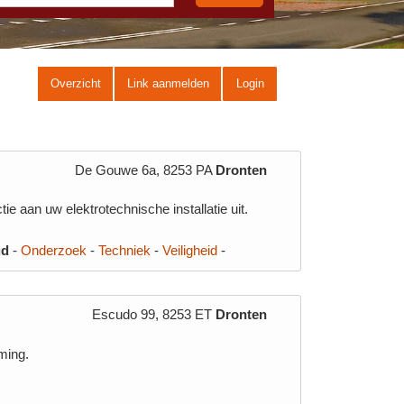
Overzicht
Link aanmelden
Login
De Gouwe 6a, 8253 PA
Dronten
e aan uw elektrotechnische installatie uit.
ud
-
Onderzoek
-
Techniek
-
Veiligheid
-
Escudo 99, 8253 ET
Dronten
ming.