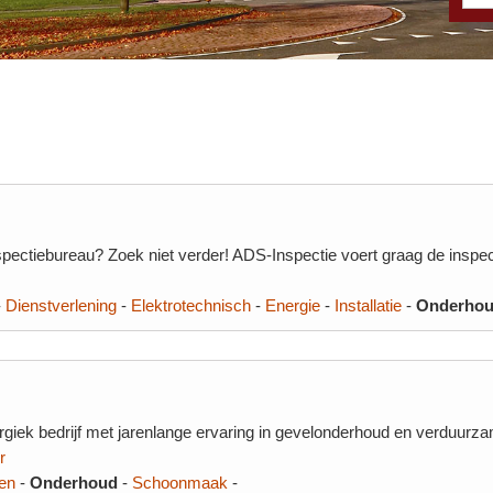
ectiebureau? Zoek niet verder! ADS-Inspectie voert graag de inspecti
-
Dienstverlening
-
Elektrotechnisch
-
Energie
-
Installatie
-
Onderho
giek bedrijf met jarenlange ervaring in gevelonderhoud en verduurza
r
en
-
Onderhoud
-
Schoonmaak
-