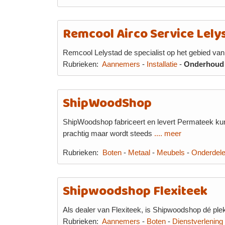
Remcool Airco Service Lely
Remcool Lelystad de specialist op het gebied van a
Rubrieken:
Aannemers
-
Installatie
-
Onderhoud
ShipWoodShop
ShipWoodshop fabriceert en levert Permateek kunst
prachtig maar wordt steeds
.... meer
Rubrieken:
Boten
-
Metaal
-
Meubels
-
Onderdel
Shipwoodshop Flexiteek
Als dealer van Flexiteek, is Shipwoodshop dé ple
Rubrieken:
Aannemers
-
Boten
-
Dienstverlening