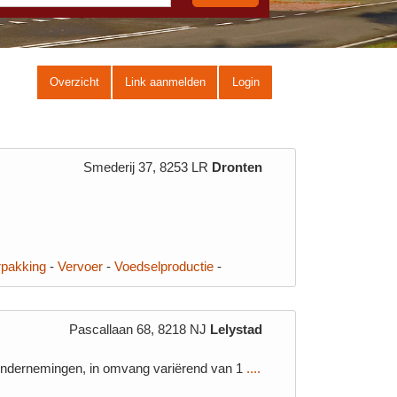
Overzicht
Link aanmelden
Login
Smederij 37, 8253 LR
Dronten
rpakking
-
Vervoer
-
Voedselproductie
-
Pascallaan 68, 8218 NJ
Lelystad
ondernemingen, in omvang variërend van 1
....