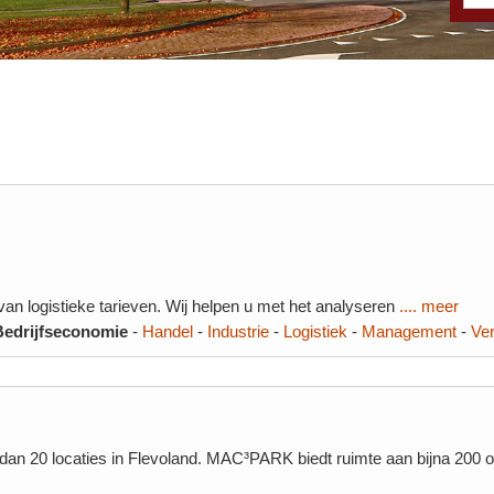
 van logistieke tarieven. Wij helpen u met het analyseren
.... meer
Bedrijfseconomie
-
Handel
-
Industrie
-
Logistiek
-
Management
-
Ve
n 20 locaties in Flevoland. MAC³PARK biedt ruimte aan bijna 200 