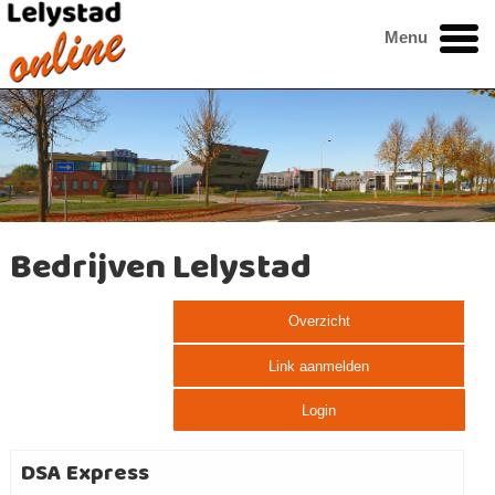
Menu
Bedrijven Lelystad
Overzicht
Link aanmelden
Login
DSA Express