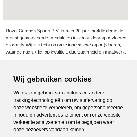
Royal Campen Sports B.V. is ruim 20 jaar marktleider in de
meest geavanceerde (modulaire) in- en outdoor sportvloeren
en courts Wij zijn trots op onze innovatieve (sport)vloeren,
waar de nadruk ligt op kwaliteit, duurzaamheid en maatwerk.
Rubrieken:
Aannemers
|
Bouw en wonen
|
Bouwen
|
Wij gebruiken cookies
Bouwmaterialen
|
Groothandel
|
Handel
|
Industrie
|
Installatie
|
Kunststof
|
Onderhoud
|
Outdoor
|
Wij maken gebruik van cookies en andere
tracking-technologieën om uw surfervaring op
onze website te verbeteren, om gepersonaliseerde
inhoud en advertenties te tonen, om onze website
verkeer te analyseren en om te begrijpen waar
onze bezoekers vandaan komen.