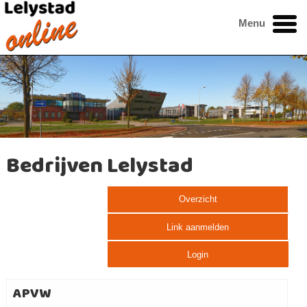
Menu
Bedrijven Lelystad
Overzicht
Link aanmelden
Login
APVW