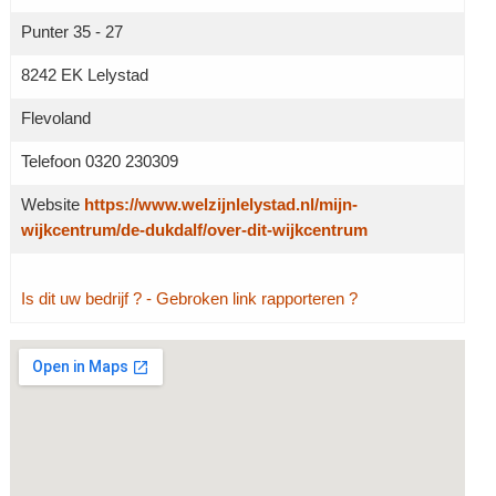
Punter 35 - 27
8242 EK Lelystad
Flevoland
Telefoon 0320 230309
Website
https://www.welzijnlelystad.nl/mijn-
wijkcentrum/de-dukdalf/over-dit-wijkcentrum
Is dit uw bedrijf ?
- Gebroken link rapporteren ?
Grotere kaart weergeven