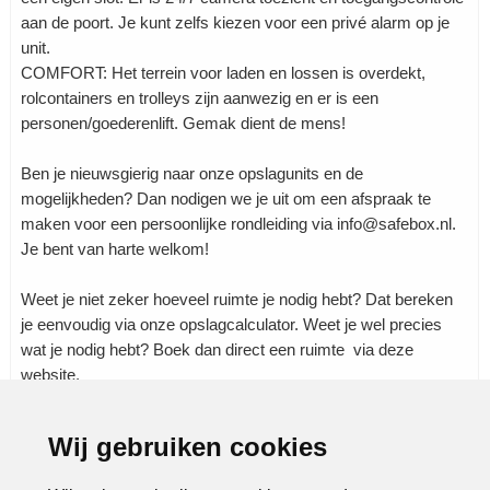
aan de poort. Je kunt zelfs kiezen voor een privé alarm op je
unit.
COMFORT: Het terrein voor laden en lossen is overdekt,
rolcontainers en trolleys zijn aanwezig en er is een
personen/goederenlift. Gemak dient de mens!
Ben je nieuwsgierig naar onze opslagunits en de
mogelijkheden? Dan nodigen we je uit om een afspraak te
maken voor een persoonlijke rondleiding via info@safebox.nl.
Je bent van harte welkom!
Weet je niet zeker hoeveel ruimte je nodig hebt? Dat bereken
je eenvoudig via onze opslagcalculator. Weet je wel precies
wat je nodig hebt? Boek dan direct een ruimte via deze
website.
Wij gebruiken cookies
Rubrieken:
Algemeen
|
Bouw en wonen
|
Dienstverlening
|
Flexibel
|
Garages
|
Wonen
|