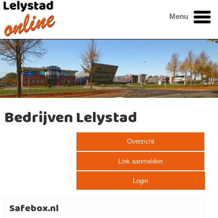
Menu
Bedrijven Lelystad
Overzicht
Link aanmelden
Login
Safebox.nl