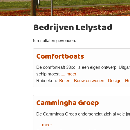
Bedrijven Lelystad
5 resultaten gevonden.
Comfortboats
De comfort-raft 33xcl is een eigen ontwerp. Uit
schip moest
.... meer
Rubrieken:
Boten
-
Bouw en wonen
-
Design
-
H
Cammingha Groep
De Camminga Groep onderscheidt zich al vele jare
.... meer