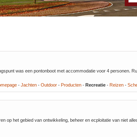
gangspunt was een pontonboot met accommodatie voor 4 personen. Rui
omepage
-
Jachten
-
Outdoor
-
Producten
-
Recreatie
-
Reizen
-
Sch
n op het gebied van ontwikkeling, beheer en ecploitatie van niet all