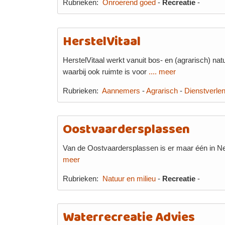
Rubrieken:
Onroerend goed
-
Recreatie
-
HerstelVitaal
HerstelVitaal werkt vanuit bos- en (agrarisch) n
waarbij ook ruimte is voor
.... meer
Rubrieken:
Aannemers
-
Agrarisch
-
Dienstverlen
Oostvaardersplassen
Van de Oostvaardersplassen is er maar één in Ned
meer
Rubrieken:
Natuur en milieu
-
Recreatie
-
Waterrecreatie Advies