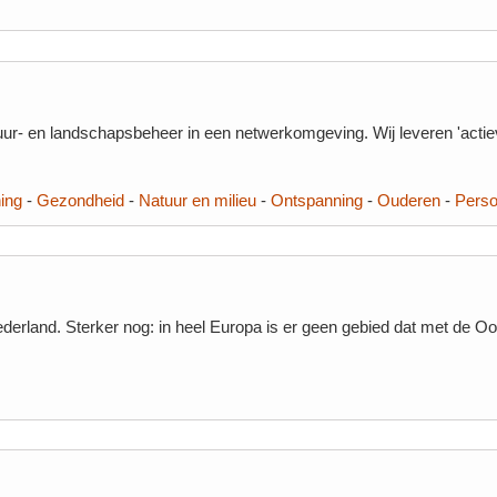
atuur- en landschapsbeheer in een netwerkomgeving. Wij leveren 'acti
ing
-
Gezondheid
-
Natuur en milieu
-
Ontspanning
-
Ouderen
-
Pers
erland. Sterker nog: in heel Europa is er geen gebied dat met de Oos