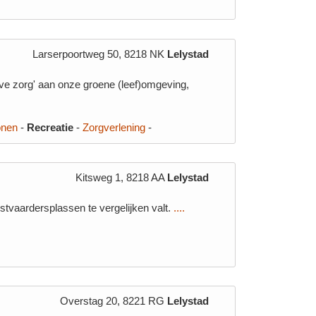
Larserpoortweg 50, 8218 NK
Lelystad
eve zorg' aan onze groene (leef)omgeving,
onen
-
Recreatie
-
Zorgverlening
-
Kitsweg 1, 8218 AA
Lelystad
tvaardersplassen te vergelijken valt.
....
Overstag 20, 8221 RG
Lelystad