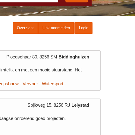
Overzicht
Link aanmelden
Login
Ploegschaar 80, 8256 SM
Biddinghuizen
mtelijk en met een mooie stuurstand. Het
eepsbouw
-
Vervoer
-
Watersport
-
Spijkweg 15, 8256 RJ
Lelystad
edaagse onroerend goed projecten.