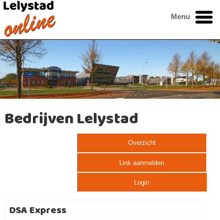
Menu
Bedrijven Lelystad
Overzicht
Link aanmelden
Login
DSA Express