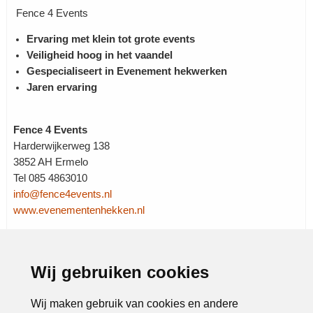
Fence 4 Events
Ervaring met klein tot grote events
Veiligheid hoog in het vaandel
Gespecialiseert in Evenement hekwerken
Jaren ervaring
Fence 4 Events
Harderwijkerweg 138
3852 AH Ermelo
Tel 085 4863010
info@fence4events.nl
www.evenementenhekken.nl
Rubrieken:
Advies
|
Adviesbureau
|
Beveiliging
|
Wij gebruiken cookies
Bouwmaterialen
|
Dienstverlening
|
Entertainment
|
Evenementen bureaus
|
Feestlocatie
|
Transport
|
Verhuur
|
Wij maken gebruik van cookies en andere