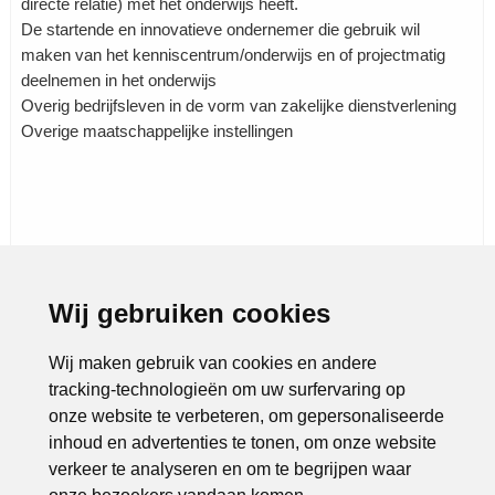
directe relatie) met het onderwijs heeft.
De startende en innovatieve ondernemer die gebruik wil
maken van het kenniscentrum/onderwijs en of projectmatig
deelnemen in het onderwijs
Overig bedrijfsleven in de vorm van zakelijke dienstverlening
Overige maatschappelijke instellingen
Wij gebruiken cookies
Rubrieken:
Accomodatie
|
Congrescentra
|
Makelaars
|
Verhuur
|
Wij maken gebruik van cookies en andere
tracking-technologieën om uw surfervaring op
onze website te verbeteren, om gepersonaliseerde
inhoud en advertenties te tonen, om onze website
verkeer te analyseren en om te begrijpen waar