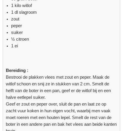
1 kilo witlof
1 dl slagroom
zout
peper
suiker
½ citroen
1 ei
Bereiding :
Bestrooi de plakken vlees met zout en peper. Maak de
witlof schoon en snij ze in stukken van 2 cm. Smelt de
helft van de boter in een pan, geef er de witlof bij en een
halve eetlepel suiker.
Geef er zout en peper over, sluit de pan en laat ze op
zacht vuur koken in hun eigen vocht, waarbij men vaak
moet roeren met een houten lepel. Smelt de rest van de
boter in een andere pan en bak het vlees aan beide kanten
bruin.