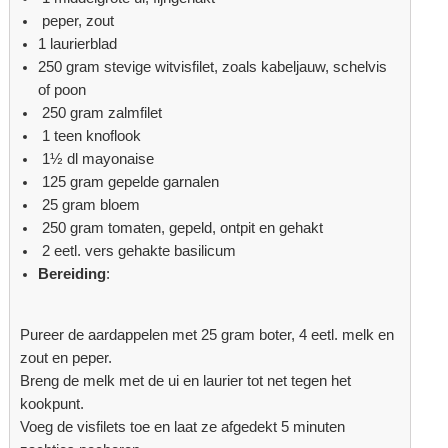
peper, zout
1 laurierblad
250 gram stevige witvisfilet, zoals kabeljauw, schelvis
of poon
250 gram zalmfilet
1 teen knoflook
1½ dl mayonaise
125 gram gepelde garnalen
25 gram bloem
250 gram tomaten, gepeld, ontpit en gehakt
2 eetl. vers gehakte basilicum​
Bereiding
:
Pureer de aardappelen met 25 gram boter, 4 eetl. melk en
zout en peper.
Breng de melk met de ui en laurier tot net tegen het
kookpunt.
Voeg de visfilets toe en laat ze afgedekt 5 minuten