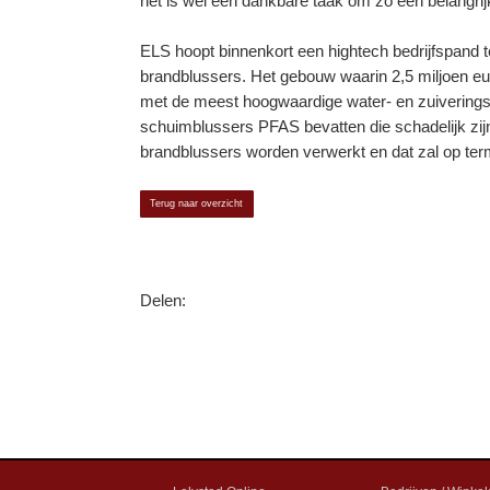
het is wel een dankbare taak om zo een belangrij
ELS hoopt binnenkort een hightech bedrijfspand te
brandblussers. Het gebouw waarin 2,5 miljoen euro
met de meest hoogwaardige water- en zuiveringsins
schuimblussers PFAS bevatten die schadelijk zij
brandblussers worden verwerkt en dat zal op te
Terug naar overzicht
Delen: