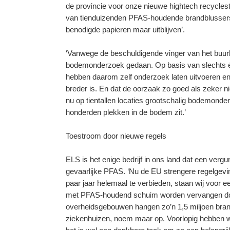
de provincie voor onze nieuwe hightech recycles
van tienduizenden PFAS-houdende brandblussers 
benodigde papieren maar uitblijven’.
‘Vanwege de beschuldigende vinger van het buurbe
bodemonderzoek gedaan. Op basis van slechts één 
hebben daarom zelf onderzoek laten uitvoeren en 
breder is. En dat de oorzaak zo goed als zeker niet
nu op tientallen locaties grootschalig bodemond
honderden plekken in de bodem zit.’
Toestroom door nieuwe regels
ELS is het enige bedrijf in ons land dat een verg
gevaarlijke PFAS. ‘Nu de EU strengere regelgev
paar jaar helemaal te verbieden, staan wij voor e
met PFAS-houdend schuim worden vervangen door m
overheidsgebouwen hangen zo’n 1,5 miljoen brand
ziekenhuizen, noem maar op. Voorlopig hebben w