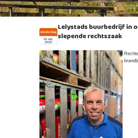
Lelystads buurbedrijf in o
donderdag
slepende rechtszaak
16 okt.
2025
Rechte
brandb