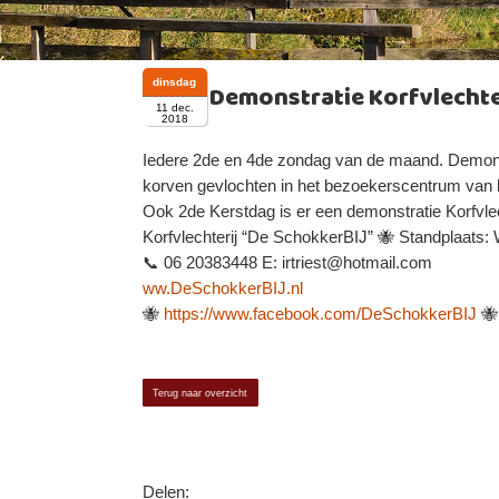
dinsdag
Demonstratie Korfvlecht
11 dec.
2018
Iedere 2de en 4de zondag van de maand. Demons
korven gevlochten in het bezoekerscentrum van 
Ook 2de Kerstdag is er een demonstratie Korfvlec
Korfvlechterij “De SchokkerBIJ” 🐝 Standplaats
📞 06 20383448 E: irtriest@hotmail.com
ww.DeSchokkerBIJ.nl
🐝
https://www.facebook.com/DeSchokkerBIJ
🐝
Terug naar overzicht
Delen: