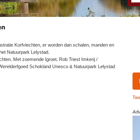
en
tratie Korfvlechten, er worden dan schalen, manden en
het Natuurpark Lelystad.
hten. Met zoemende Igroet, Rob Triest Imkerij /
: Werelderfgoed Schokland Unesco & Natuurpark Lelystad
Twe
Adv