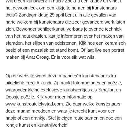
Wilt u een kunstwerk in huis? Zoekt u een kado? Of vindt u
het gewoon leuk om een kijkje te nemen bij kunstenaars
thuis? Zondagmiddag 29 april bent u in alle gevallen van
harte welkom bij kunstenaars die zeer gevarieerd werk laten
zien. Bewonder schilderkunst, verbaas je over de techniek
van het hout draaien, laat je informeren over het maken van
sieraden, het slijpen van edelstenen. Kijk hoe een keramisch
beeld of een mozaïek tot stand komt. Of laat live een portret
maken bij Anat Groag. Er is voor elk wat wils.
Op de website wordt deze maand één kunstenaar extra
uitgelicht: Fredi Alkundi. Zij maakt fotomontages en poëzie,
waaronder kleine exclusieve kunstwerkjes als Smallart en
Doosje poëzie. Kijk voor meer informatie op
www.kunstroutelelystad.com. Zie daar welke kunstenaars
deze maand meedoen en waar je terecht kunt voor een
hapje of een drankje. Stel je eigen route samen en doe een
rondje kunst en kunstnijverheid!