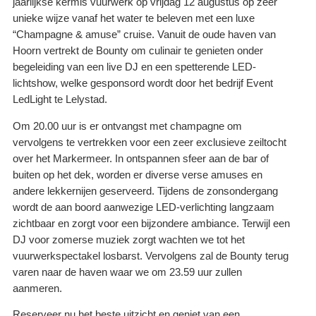
jaarlijkse kermis vuurwerk op vrijdag 12 augustus op zeer
unieke wijze vanaf het water te beleven met een luxe
“Champagne & amuse” cruise. Vanuit de oude haven van
Hoorn vertrekt de Bounty om culinair te genieten onder
begeleiding van een live DJ en een spetterende LED-
lichtshow, welke gesponsord wordt door het bedrijf Event
LedLight te Lelystad.
Om 20.00 uur is er ontvangst met champagne om
vervolgens te vertrekken voor een zeer exclusieve zeiltocht
over het Markermeer. In ontspannen sfeer aan de bar of
buiten op het dek, worden er diverse verse amuses en
andere lekkernijen geserveerd. Tijdens de zonsondergang
wordt de aan boord aanwezige LED-verlichting langzaam
zichtbaar en zorgt voor een bijzondere ambiance. Terwijl een
DJ voor zomerse muziek zorgt wachten we tot het
vuurwerkspectakel losbarst. Vervolgens zal de Bounty terug
varen naar de haven waar we om 23.59 uur zullen
aanmeren.
Reserveer nu het beste uitzicht en geniet van een