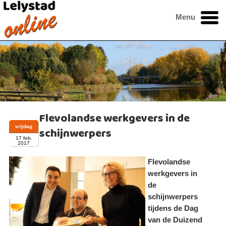
Menu
Flevolandse werkgevers in de
vrijdag
schijnwerpers
17 feb.
2017
Flevolandse
werkgevers in
de
schijnwerpers
tijdens de Dag
van de Duizend