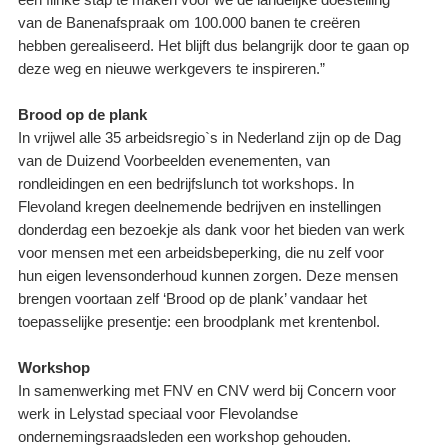
een flinke stap te maken voor we de landelijke doestelling
van de Banenafspraak om 100.000 banen te creëren
hebben gerealiseerd. Het blijft dus belangrijk door te gaan op
deze weg en nieuwe werkgevers te inspireren.”
Brood op de plank
In vrijwel alle 35 arbeidsregio`s in Nederland zijn op de Dag
van de Duizend Voorbeelden evenementen, van
rondleidingen en een bedrijfslunch tot workshops. In
Flevoland kregen deelnemende bedrijven en instellingen
donderdag een bezoekje als dank voor het bieden van werk
voor mensen met een arbeidsbeperking, die nu zelf voor
hun eigen levensonderhoud kunnen zorgen. Deze mensen
brengen voortaan zelf ‘Brood op de plank’ vandaar het
toepasselijke presentje: een broodplank met krentenbol.
Workshop
In samenwerking met FNV en CNV werd bij Concern voor
werk in Lelystad speciaal voor Flevolandse
ondernemingsraadsleden een workshop gehouden.