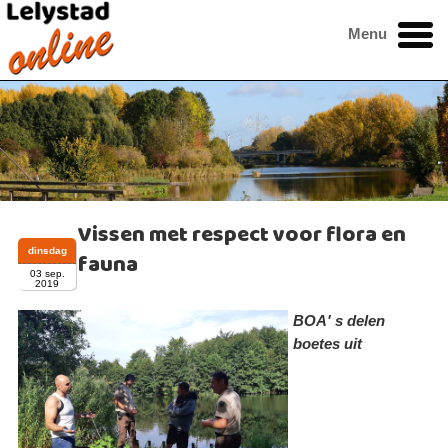
Menu
Vissen met respect voor flora en
dinsdag
fauna
03 sep.
2019
BOA' s delen
boetes uit