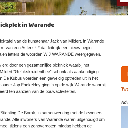
ickplek in Warande
icktafel van de kunstenaar Jack van Mildert, in Warande
m van een Asterisk * dat feitelijk een nieuw begin
ijstalen letters de woorden WIJ WARANDE weergegeven.
ierd door een gezamenlijke picknick waarbij het
 Mildert “Gelukskruidenthee” schonk als aankondiging
an De Kubus voerden een geweldig optreden uit in het
uder Jop Fackeldey ging in op de wijk Warande waarbij
Twe
erd ten aanzien van de bouwactiviteiten.
Adv
 Stichting De Barak, in samenwerking met de bewoners
ande. Alle inwoners van Warande waren uitgenodigd om
 mee, tijdens een zonovergoten middag hebben de