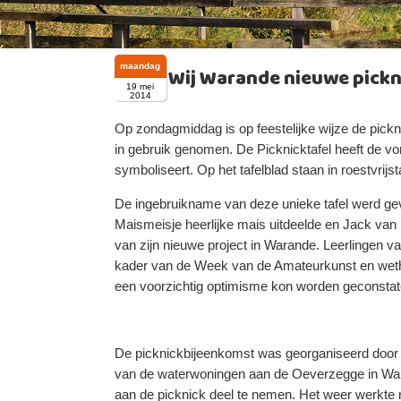
maandag
Wij Warande nieuwe pickn
19 mei
2014
Op zondagmiddag is op feestelijke wijze de pickn
in gebruik genomen. De Picknicktafel heeft de vor
symboliseert. Op het tafelblad staan in roestvr
De ingebruikname van deze unieke tafel werd gev
Maismeisje heerlijke mais uitdeelde en Jack van
van zijn nieuwe project in Warande. Leerlingen v
kader van de Week van de Amateurkunst en wetho
een voorzichtig optimisme kon worden geconstate
De picknickbijeenkomst was georganiseerd door
van de waterwoningen aan de Oeverzegge in War
aan de picknick deel te nemen. Het weer werkte